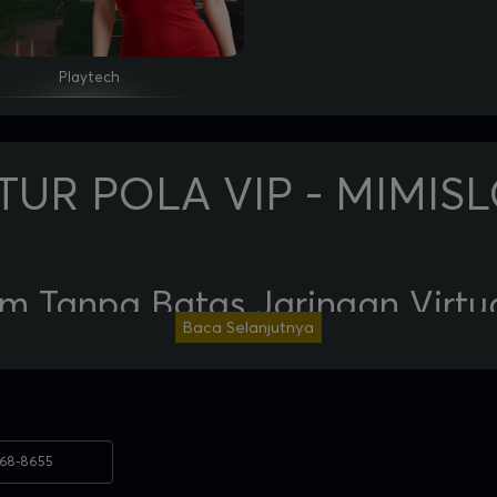
Playtech
TUR POLA VIP - MIMIS
m Tanpa Batas Jaringan Virtu
Baca Selanjutnya
i era modern 2026 menuntut kesiapan platform dalam menyajikan 
 destinasi favorit kelas premium yang didesain khusus bagi para
irkan kebebasan berselancar yang lancar, aman, serta terlindungi 
l Lewat Server Kecepatan Kil
468-8655