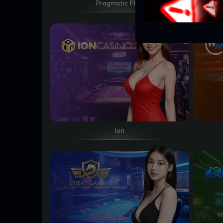
Pragmatic Play
Ion