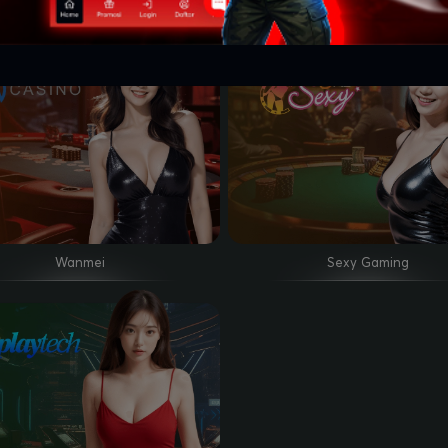
Oriental Game
Asia Gaming
Wanmei
Sexy Gaming