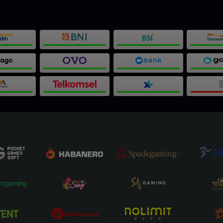
latform konvensional,
Mimi Slot
bertindak selaku
situs pembuka fi
litas eksklusif ini mampu memberikan efisiensi transmisi data ti
pengguna di setiap ruang permainan. Didukung oleh alokasi bandwi
m kendala teknis.
n Fleksibilitas Navigasi Resp
berhenti di sektor kekuatan mesin transmisi, melainkan juga men
 minimalis agar ramah terhadap berbagai sistem operasi ponsel 
engalaman interaktif yang memuaskan, menjadikannya standar baru
.