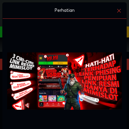
Perhatian
Login
Daftar
Casino
Sportsbook
Fishing
Arcade
Arcade
Back
Semua