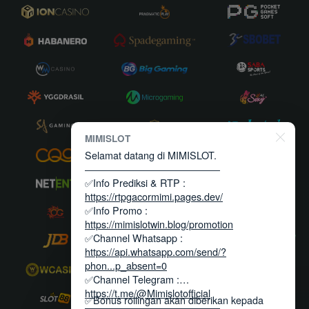
Dedikasi kenyamanan pada platform ini tidak hanya berhenti
di sektor kekuatan mesin transmisi, melainkan juga
menyentuh aspek estetika ruang kendali pembaca yang
modern. Struktur tata letak menu dirancang sangat minimalis
agar ramah terhadap berbagai sistem operasi ponsel pintar
tanpa memakan daya memory yang besar. Sinkronisasi
respons yang seketika ini melahirkan pengalaman interaktif
yang memuaskan, menjadikannya standar baru bagi
ekosistem digital tepercaya yang serba ringkas, kredibel, dan
MIMISLOT
menjanjikan kepuasan maksimal.
Selamat datang di MIMISLOT.
――――――――――――――
✅Info Prediksi & RTP :
https://rtpgacormimi.pages.dev/
✅Info Promo :
https://mimislotwin.blog/promotion
✅Channel Whatsapp :
https://api.whatsapp.com/send/?
phon...p_absent=0
✅Channel Telegram :
https://t.me/@Mimislotofficial
✅Bonus rollingan akan diberikan kepada
――――――――――――――