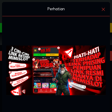
Perhatian
Login
Daftar
Casino
Sportsbook
Fishing
Arcade
Fishing
Back
Semua