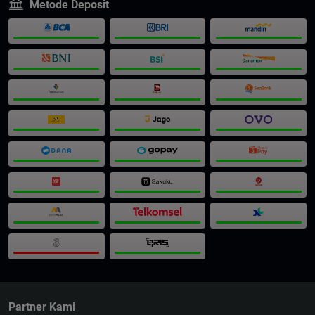
global, situs ini berkomitmen melahirkan kebebasan
Metode Deposit
berselancar yang lancar, aman, serta terlindungi secara
menyeluruh dari potensi distorsi server atau perlambatan
sistem digital.
Kestabilan Akses Optimal Lewat
Server Kecepatan Kilat
Sebagai keunggulan yang membedakannya dengan platform
konvensional,
Mimi Slot
bertindak selaku
situs pembuka fitur
pola VIP
yang mengintegrasikan kecerdasan analitik grafik
dalam waktu nyata. Ketersediaan fasilitas eksklusif ini mampu
memberikan efisiensi transmisi data tingkat lanjut, sehingga
membuka kesempatan bermain yang jauh lebih responsif dan
seimbang bagi setiap pengguna di setiap ruang permainan.
Didukung oleh alokasi bandwidth terpusat, sistem operasional
di dalam server kecepatan kilat ini dipastikan berjalan adil
serta minim kendala teknis.
Antarmuka Ringkas dengan
Fleksibilitas Navigasi Responsif
Partner Kami