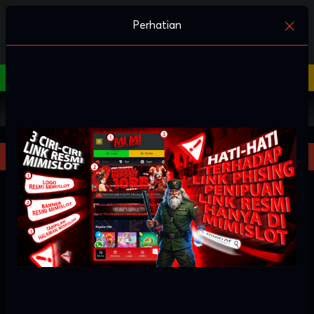
Perhatian
Login
Daftar
Casino
Sportsbook
Fishing
Arcade
Fishing
Back
Semua