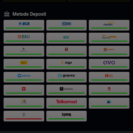
favorit kelas premium yang didesain khusus bagi para
pengguna cerdas. Melalui perombakan jalur komputasi server
global, situs ini berkomitmen melahirkan kebebasan
Metode Deposit
berselancar yang lancar, aman, serta terlindungi secara
menyeluruh dari potensi distorsi server atau perlambatan
sistem digital.
Kestabilan Akses Optimal Lewat
Server Kecepatan Kilat
Sebagai keunggulan yang membedakannya dengan platform
konvensional,
Mimi Slot
bertindak selaku
situs pembuka fitur
pola VIP
yang mengintegrasikan kecerdasan analitik grafik
dalam waktu nyata. Ketersediaan fasilitas eksklusif ini mampu
memberikan efisiensi transmisi data tingkat lanjut, sehingga
membuka kesempatan bermain yang jauh lebih responsif dan
seimbang bagi setiap pengguna di setiap ruang permainan.
Didukung oleh alokasi bandwidth terpusat, sistem operasional
di dalam server kecepatan kilat ini dipastikan berjalan adil
serta minim kendala teknis.
Antarmuka Ringkas dengan