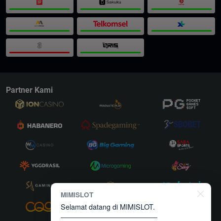
memberikan efisiensi transmisi data tingkat lanjut, sehingga
membuka kesempatan bermain yang jauh lebih responsif dan
seimbang bagi setiap pengguna di setiap ruang permainan.
Didukung oleh alokasi bandwidth terpusat, sistem operasional
di dalam server kecepatan kilat ini dipastikan berjalan adil
serta minim kendala teknis.
Antarmuka Ringkas dengan
Fleksibilitas Navigasi Responsif
Partner Kami
Dedikasi kenyamanan pada platform ini tidak hanya berhenti
di sektor kekuatan mesin transmisi, melainkan juga
menyentuh aspek estetika ruang kendali pembaca yang
modern. Struktur tata letak menu dirancang sangat minimalis
agar ramah terhadap berbagai sistem operasi ponsel pintar
tanpa memakan daya memory yang besar. Sinkronisasi
respons yang seketika ini melahirkan pengalaman interaktif
yang memuaskan, menjadikannya standar baru bagi
ekosistem digital tepercaya yang serba ringkas, kredibel, dan
MIMISLOT
menjanjikan kepuasan maksimal.
Selamat datang di MIMISLOT.
――――――――――――――