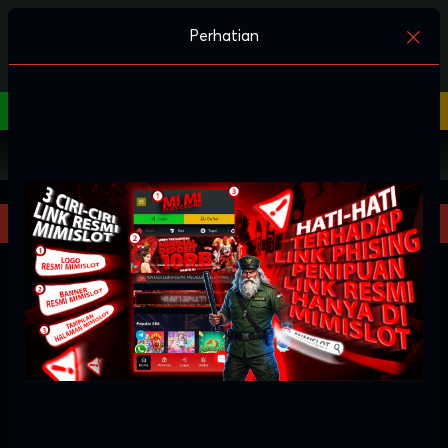
Perhatian
Login
Daftar
Home
Slot
Togel
Casino
Slot
Back
Semua