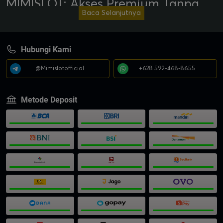
MIMISLOT: Akses Premium Tanpa
Baca Selanjutnya
Batas Jaringan Virtual
Perkembangan ekosistem permainan hiburan daring di era
modern 2026 menuntut kesiapan platform dalam menyajikan
Hubungi Kami
fungsionalitas tingkat tinggi. Menjawab tantangan tersebut,
MIMISLOT
mengukuhkan reputasinya sebagai destinasi
@Mimislotofficial
+628 592-468-8655
favorit kelas premium yang didesain khusus bagi para
pengguna cerdas. Melalui perombakan jalur komputasi server
global, situs ini berkomitmen melahirkan kebebasan
Metode Deposit
berselancar yang lancar, aman, serta terlindungi secara
menyeluruh dari potensi distorsi server atau perlambatan
sistem digital.
Kestabilan Akses Optimal Lewat
Server Kecepatan Kilat
Sebagai keunggulan yang membedakannya dengan platform
konvensional,
Mimi Slot
bertindak selaku
situs pembuka fitur
pola VIP
yang mengintegrasikan kecerdasan analitik grafik
dalam waktu nyata. Ketersediaan fasilitas eksklusif ini mampu