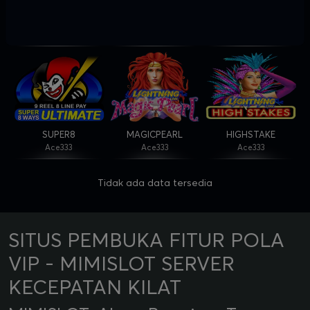
HIGHWAYKING
GREATBLUE
THEHULK
Ace333
Ace333
Ace333
SUPER8
MAGICPEARL
HIGHSTAKE
Ace333
Ace333
Ace333
Tidak ada data tersedia
SITUS PEMBUKA FITUR POLA
VIP - MIMISLOT SERVER
KECEPATAN KILAT